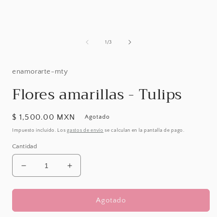
multimedia
1
en
una
ventana
modal
de
1
/
3
enamorarte-mty
Flores amarillas - Tulips
Precio
$ 1,500.00 MXN
Agotado
habitual
Impuesto incluido. Los
gastos de envío
se calculan en la pantalla de pago.
Cantidad
Reducir
Aumentar
cantidad
cantidad
para
para
Flores
Flores
Agotado
amarillas
amarillas