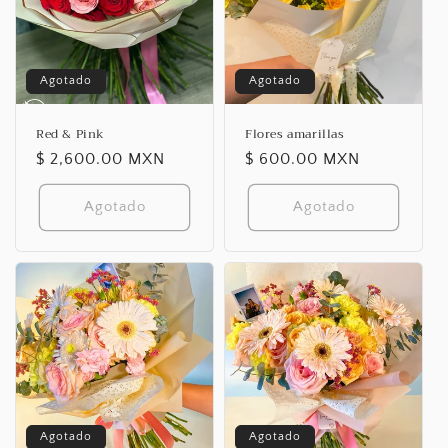
Agotado
Agotado
Red & Pink
Flores amarillas
Precio
$ 2,600.00 MXN
Precio
$ 600.00 MXN
habitual
habitual
Agotado
Agotado
Agotado
Agotado