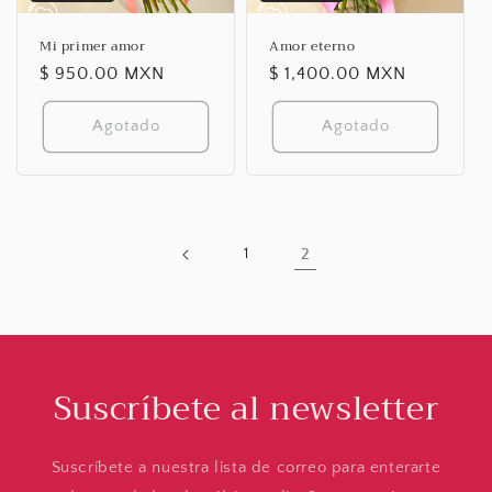
Mi primer amor
Amor eterno
Precio
$ 950.00 MXN
Precio
$ 1,400.00 MXN
habitual
habitual
Agotado
Agotado
1
2
Suscríbete al newsletter
Suscríbete a nuestra lista de correo para enterarte