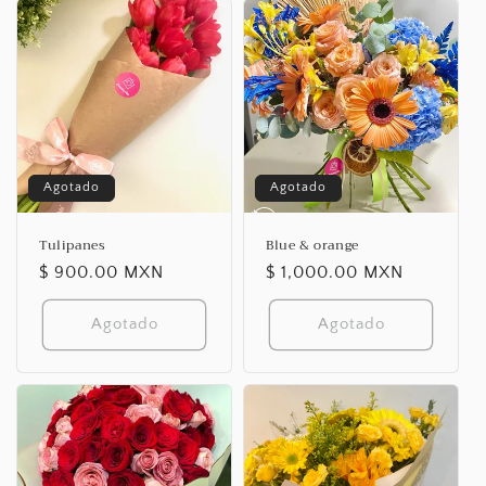
Agotado
Agotado
Tulipanes
Blue & orange
Precio
$ 900.00 MXN
Precio
$ 1,000.00 MXN
habitual
habitual
Agotado
Agotado